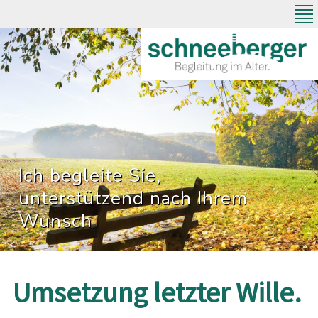
Direkt
zum
Inhalt
Ich begleite Sie,
unterstützend nach Ihrem
Wunsch
Umsetzung letzter Wille.